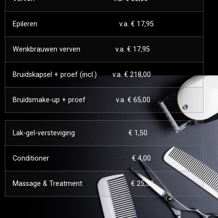
Epileren v.a. € 17,95
Wenkbrauwen verven v.a. € 17,95
Bruidskapsel + proef (incl.) v.a. € 218,00
Bruidsmake-up + proef v.a. € 65,00
Lak-gel-versteviging € 1,50
Conditioner € 4,00
Massage & Treatment € 25,50