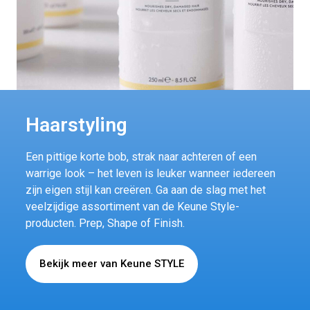
Haarstyling
Een pittige korte bob, strak naar achteren of een
warrige look – het leven is leuker wanneer iedereen
zijn eigen stijl kan creëren. Ga aan de slag met het
veelzijdige assortiment van de Keune Style-
producten. Prep, Shape of Finish.
Bekijk meer van Keune STYLE